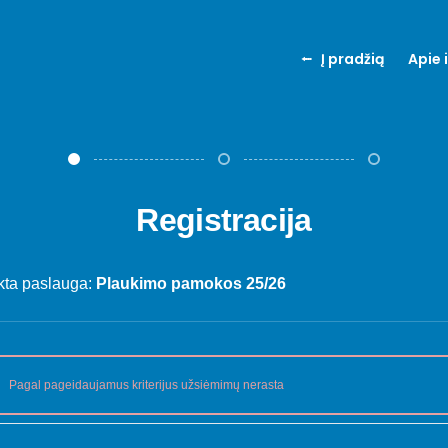
⭪ Į pradžią
Apie 
Registracija
kta paslauga:
Plaukimo pamokos 25/26
Pagal pageidaujamus kriterijus užsiėmimų nerasta